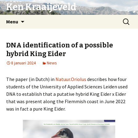
Ken Kraaijeveld
Naar
Zoeken
Menu
de
naar:
inhoud
springen
DNA identification of a possible
hybrid King Eider
8 januari 2024
News
The paper (in Dutch) in
Natuur.Oriolus
describes how four
students of the University of Applied Sciences Leiden used
DNA to establish that a putative hybrid King Eider x Eider
that was present along the Flemmish coast in June 2022
was in fact a pure King Eider.